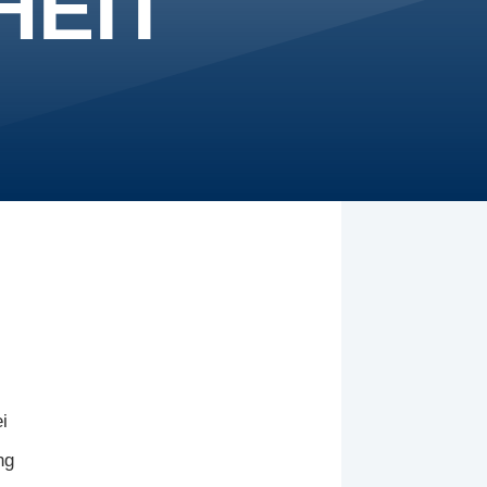
HEIT
ei
ng