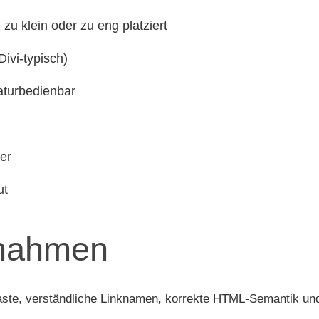
 zu klein oder zu eng platziert
Divi-typisch)
taturbedienbar
er
ut
nahmen
raste, verständliche Linknamen, korrekte HTML-Semantik un