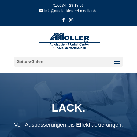
Skip
0234 - 23 18 96
to
info@autolackiererei-moeller.de
content
Seite wählen
LACK.
Von Ausbesserungen bis Effekt­lackierungen.