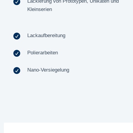

Lackierung von Prototypen, Unikaten und
Kleinserien

Lackaufbereitung

Polierarbeiten

Nano-Versiegelung