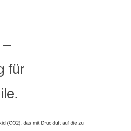
 –
 für
le.
id (CO2), das mit Druckluft auf die zu