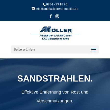
Skip
0234 - 23 18 96
to
info@autolackiererei-moeller.de
content
Seite wählen
SAND­STRAHLEN.
Effektive Entfernung von Rost und
Verschmutzungen.