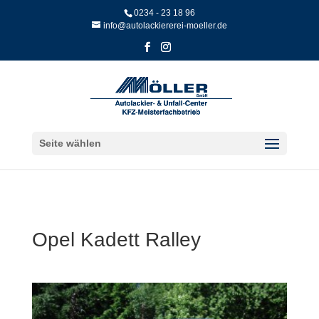
Skip
0234 - 23 18 96
to
info@autolackiererei-moeller.de
content
Seite wählen
Opel Kadett Ralley