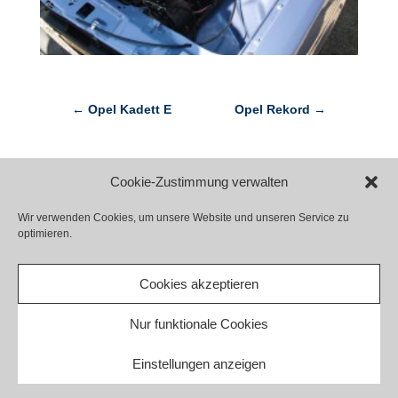
←
Opel Kadett E
Opel Rekord
→
Cookie-Zustimmung verwalten
Wir verwenden Cookies, um unsere Website und unseren Service zu
optimieren.
Kontakt
Impressum
Datenschutz
Haftungsausschluss
Cookie-Richtlinie (EU)
Cookies akzeptieren
Barrierefreiheit
Nur funktionale Cookies
Einstellungen anzeigen