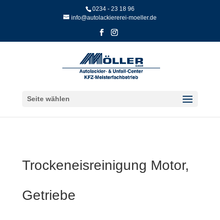
Skip
0234 - 23 18 96
to
info@autolackiererei-moeller.de
content
Seite wählen
Trockeneisreinigung Motor,
Getriebe