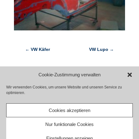
←
VW Käfer
VW Lupo
→
Cookie-Zustimmung verwalten
Wir verwenden Cookies, um unsere Website und unseren Service zu
optimieren.
Kontakt
Impressum
Datenschutz
Haftungsausschluss
Cookie-Richtlinie (EU)
Cookies akzeptieren
Barrierefreiheit
Nur funktionale Cookies
Einstellungen anzeigen