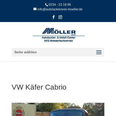
Skip
0234 - 23 18 96
to
info@autolackiererei-moeller.de
content
Seite wählen
VW Käfer Cabrio