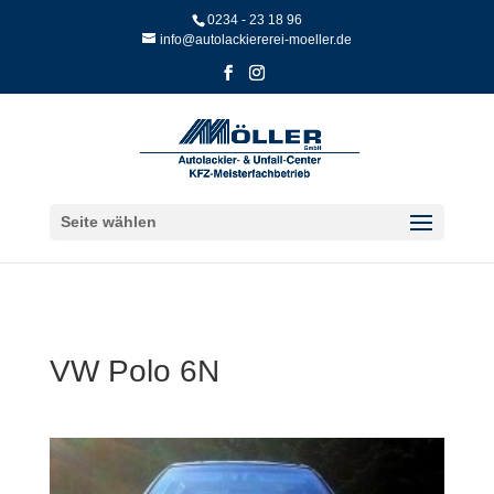
Skip
0234 - 23 18 96
to
info@autolackiererei-moeller.de
content
Seite wählen
VW Polo 6N