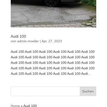
Audi 100
von
admin-moeller
|
Apr. 27, 2023
Audi 100 Audi 100 Audi 100 Audi 100 Audi 100 Audi 100
Audi 100 Audi 100 Audi 100 Audi 100 Audi 100 Audi 100
Audi 100 Audi 100 Audi 100 Audi 100 Audi 100 Audi 100
Audi 100 Audi 100 Audi 100 Audi 100 Audi 100 Audi 100
Audi 100 Audi 100 Audi 100 Audi 100 Audi 100 Audi...
Suchen
nach:
Home
»
Audi 100