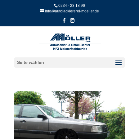
Skip
0234 - 23 18 96
to
info@autolackiererei-moeller.de
content
Seite wählen