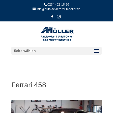
Skip
0234 - 23 18 96
to
info@autolackiererei-moeller.de
content
Seite wählen
Ferrari 458