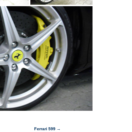
Ferrari 599
→